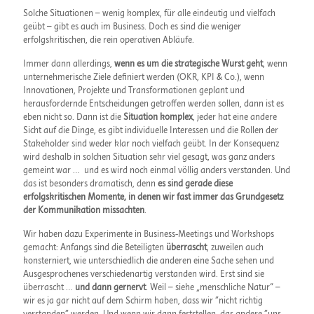
Solche Situationen – wenig komplex, für alle eindeutig und vielfach
geübt – gibt es auch im Business. Doch es sind die weniger
erfolgskritischen, die rein operativen Abläufe.
Immer dann allerdings,
wenn es um die strategische Wurst geht
, wenn
unternehmerische Ziele definiert werden (OKR, KPI & Co.), wenn
Innovationen, Projekte und Transformationen geplant und
herausfordernde Entscheidungen getroffen werden sollen, dann ist es
eben nicht so. Dann ist die
Situation komplex
, jeder hat eine andere
Sicht auf die Dinge, es gibt individuelle Interessen und die Rollen der
Stakeholder sind weder klar noch vielfach geübt. In der Konsequenz
wird deshalb in solchen Situation sehr viel gesagt, was ganz anders
gemeint war … und es wird noch einmal völlig anders verstanden. Und
das ist besonders dramatisch, denn
es sind gerade diese
erfolgskritischen Momente, in denen wir fast immer das Grundgesetz
der Kommunikation missachten
.
Wir haben dazu Experimente in Business-Meetings und Workshops
gemacht: Anfangs sind die Beteiligten
überrascht
, zuweilen auch
konsterniert, wie unterschiedlich die anderen eine Sache sehen und
Ausgesprochenes verschiedenartig verstanden wird. Erst sind sie
überrascht …
und dann gernervt
. Weil – siehe „menschliche Natur“ –
wir es ja gar nicht auf dem Schirm haben, dass wir "nicht richtig