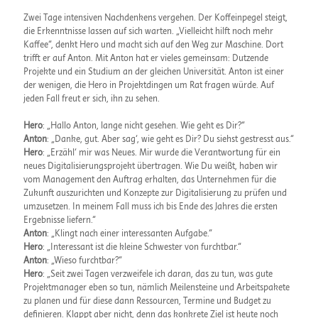
Zwei Tage intensiven Nachdenkens vergehen. Der Koffeinpegel steigt,
die Erkenntnisse lassen auf sich warten. „Vielleicht hilft noch mehr
Kaffee“, denkt Hero und macht sich auf den Weg zur Maschine. Dort
trifft er auf Anton. Mit Anton hat er vieles gemeinsam: Dutzende
Projekte und ein Studium an der gleichen Universität. Anton ist einer
der wenigen, die Hero in Projektdingen um Rat fragen würde. Auf
jeden Fall freut er sich, ihn zu sehen.
Hero
: „Hallo Anton, lange nicht gesehen. Wie geht es Dir?“
Anton
: „Danke, gut. Aber sag‘, wie geht es Dir? Du siehst gestresst aus.“
Hero
: „Erzähl‘ mir was Neues. Mir wurde die Verantwortung für ein
neues Digitalisierungsprojekt übertragen. Wie Du weißt, haben wir
vom Management den Auftrag erhalten, das Unternehmen für die
Zukunft auszurichten und Konzepte zur Digitalisierung zu prüfen und
umzusetzen. In meinem Fall muss ich bis Ende des Jahres die ersten
Ergebnisse liefern.“
Anton
: „Klingt nach einer interessanten Aufgabe.“
Hero
: „Interessant ist die kleine Schwester von furchtbar.“
Anton
: „Wieso furchtbar?“
Hero
: „Seit zwei Tagen verzweifele ich daran, das zu tun, was gute
Projektmanager eben so tun, nämlich Meilensteine und Arbeitspakete
zu planen und für diese dann Ressourcen, Termine und Budget zu
definieren. Klappt aber nicht, denn das konkrete Ziel ist heute noch