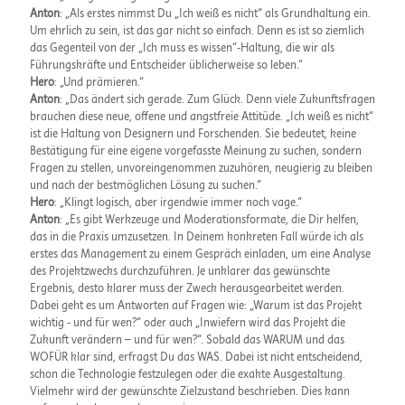
Anton
: „Als erstes nimmst Du „Ich weiß es nicht“ als Grundhaltung ein.
Um ehrlich zu sein, ist das gar nicht so einfach. Denn es ist so ziemlich
das Gegenteil von der „Ich muss es wissen“-Haltung, die wir als
Führungskräfte und Entscheider üblicherweise so leben.“
Hero
: „Und prämieren.“
Anton
: „Das ändert sich gerade. Zum Glück. Denn viele Zukunftsfragen
brauchen diese neue, offene und angstfreie Attitüde. „Ich weiß es nicht“
ist die Haltung von Designern und Forschenden. Sie bedeutet, keine
Bestätigung für eine eigene vorgefasste Meinung zu suchen, sondern
Fragen zu stellen, unvoreingenommen zuzuhören, neugierig zu bleiben
und nach der bestmöglichen Lösung zu suchen.“
Hero
: „Klingt logisch, aber irgendwie immer noch vage.“
Anton
: „Es gibt Werkzeuge und Moderationsformate, die Dir helfen,
das in die Praxis umzusetzen. In Deinem konkreten Fall würde ich als
erstes das Management zu einem Gespräch einladen, um eine Analyse
des Projektzwecks durchzuführen. Je unklarer das gewünschte
Ergebnis, desto klarer muss der Zweck herausgearbeitet werden.
Dabei geht es um Antworten auf Fragen wie: „Warum ist das Projekt
wichtig - und für wen?“ oder auch „Inwiefern wird das Projekt die
Zukunft verändern – und für wen?“. Sobald das WARUM und das
WOFÜR klar sind, erfragst Du das WAS. Dabei ist nicht entscheidend,
schon die Technologie festzulegen oder die exakte Ausgestaltung.
Vielmehr wird der gewünschte Zielzustand beschrieben. Dies kann