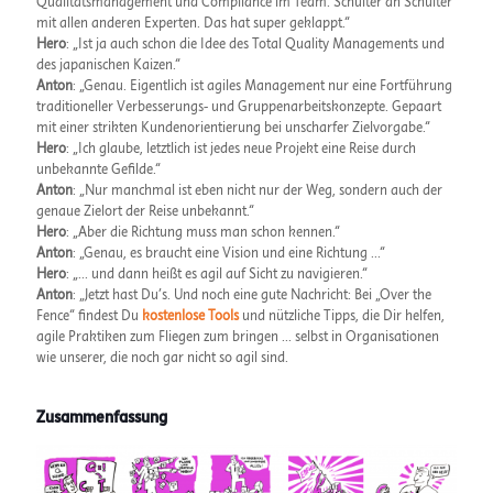
Qualitätsmanagement und Compliance im Team. Schulter an Schulter
mit allen anderen Experten. Das hat super geklappt.“
Hero
: „Ist ja auch schon die Idee des Total Quality Managements und
des japanischen Kaizen.“
Anton
: „Genau. Eigentlich ist agiles Management nur eine Fortführung
traditioneller Verbesserungs- und Gruppenarbeitskonzepte. Gepaart
mit einer strikten Kundenorientierung bei unscharfer Zielvorgabe.“
Hero
: „Ich glaube, letztlich ist jedes neue Projekt eine Reise durch
unbekannte Gefilde.“
Anton
: „Nur manchmal ist eben nicht nur der Weg, sondern auch der
genaue Zielort der Reise unbekannt.“
Hero
: „Aber die Richtung muss man schon kennen.“
Anton
: „Genau, es braucht eine Vision und eine Richtung ...“
Hero
: „... und dann heißt es agil auf Sicht zu navigieren.“
Anton
: „Jetzt hast Du’s. Und noch eine gute Nachricht: Bei „Over the
Fence“ findest Du
kostenlose Tools
und nützliche Tipps, die Dir helfen,
agile Praktiken zum Fliegen zum bringen ... selbst in Organisationen
wie unserer, die noch gar nicht so agil sind.
Zusammenfassung