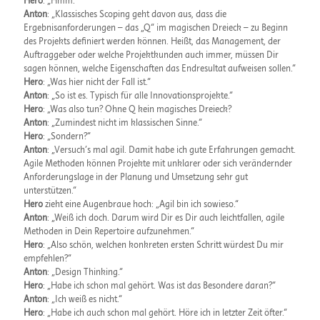
Hero
: „Hmm.“
Anton
: „Klassisches Scoping geht davon aus, dass die
Ergebnisanforderungen – das „Q“ im magischen Dreieck – zu Beginn
des Projekts definiert werden können. Heißt, das Management, der
Auftraggeber oder welche Projektkunden auch immer, müssen Dir
sagen können, welche Eigenschaften das Endresultat aufweisen sollen.“
Hero
: „Was hier nicht der Fall ist.“
Anton
: „So ist es. Typisch für alle Innovationsprojekte.“
Hero
: „Was also tun? Ohne Q kein magisches Dreieck?
Anton
: „Zumindest nicht im klassischen Sinne.“
Hero
: „Sondern?“
Anton
: „Versuch’s mal agil. Damit habe ich gute Erfahrungen gemacht.
Agile Methoden können Projekte mit unklarer oder sich verändernder
Anforderungslage in der Planung und Umsetzung sehr gut
unterstützen.“
Hero
zieht eine Augenbraue hoch: „Agil bin ich sowieso.“
Anton
: „Weiß ich doch. Darum wird Dir es Dir auch leichtfallen, agile
Methoden in Dein Repertoire aufzunehmen.“
Hero
: „Also schön, welchen konkreten ersten Schritt würdest Du mir
empfehlen?“
Anton
: „Design Thinking.“
Hero
: „Habe ich schon mal gehört. Was ist das Besondere daran?“
Anton
: „Ich weiß es nicht.“
Hero
: „Habe ich auch schon mal gehört. Höre ich in letzter Zeit öfter.“